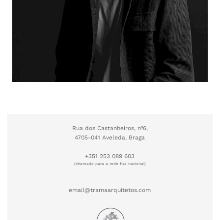
Rua dos Castanheiros, nº6,
4705-041 Aveleda, Braga
+351 253 089 603
(chamada para a rede fixa nacional)
email@tramaarquitetos.com